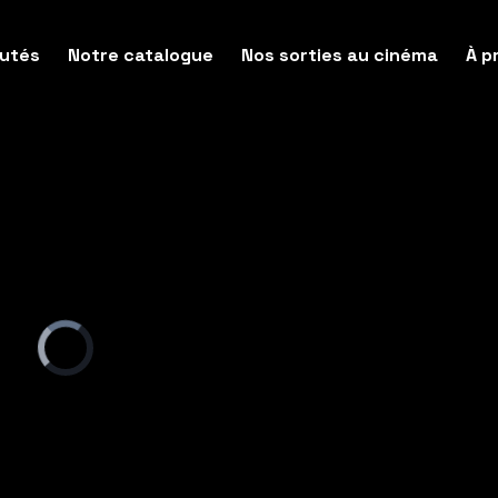
utés
Notre catalogue
Nos sorties au cinéma
À p