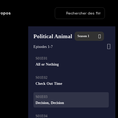
ropos
Political Animal
Season 1
Episodes 1-7
S01E01
21:00
All or Nothing
S01E02
21:00
Check Out Time
S01E03
21:00
Decision, Decision
S01E04