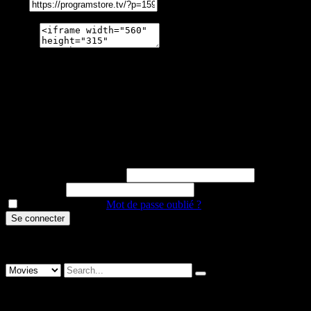
Link
Embed
Share on
Heureux de vous revoir !
Create Free Account
It's free. No subscription required
ou
E-mail ou nom d'utilisateur
Mot de passe
Se souvenir de moi
Mot de passe oublié ?
Program Store est un service privé dédié aux professionnels, pour
toute création de compte, veuillez contacter l'équipe de Program
Store.