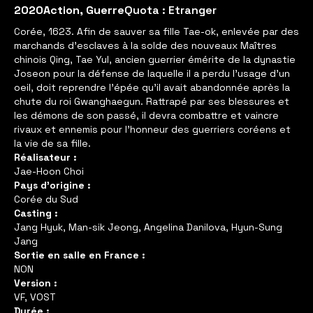
2020
Action
,
Guerre
Quota : Etranger
Corée, 1623. Afin de sauver sa fille Tae-ok, enlevée par des
marchands d’esclaves à la solde des nouveaux Maîtres
chinois Qing, Tae Yul, ancien guerrier émérite de la dynastie
Joseon pour la défense de laquelle il a perdu l’usage d’un
oeil, doit reprendre l’épée qu’il avait abandonnée après la
chute du roi Gwanghaegun. Rattrapé par ses blessures et
les démons de son passé, il devra combattre et vaincre
rivaux et ennemis pour l’honneur des guerriers coréens et
la vie de sa fille.
Réalisateur :
Jae-Hoon Choi
Pays d'origine :
Corée du Sud
Casting :
Jang Hyuk, Man-sik Jeong, Angelina Danilova, Hyun-Sung
Jang
Sortie en salle en France :
NON
Version :
VF, VOST
Durée :