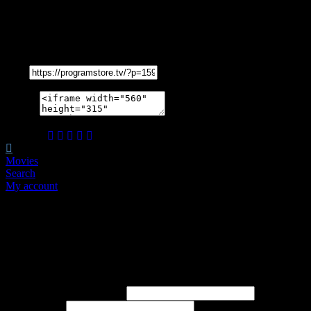
Share
Link
Embed
Share on
Movies
Search
My account
Heureux de vous revoir !
Create Free Account
It's free. No subscription required
ou
E-mail ou nom d'utilisateur
Mot de passe