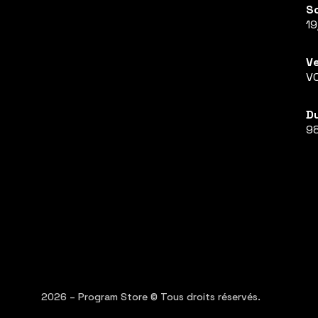
So
1
Ve
V
Du
98
2026 – Program Store © Tous droits réservés.