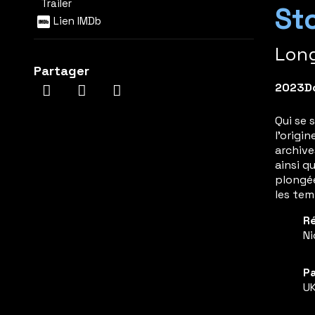
Trailer
St
Lien IMDb
Lon
Partager
2023
D
Qui se 
l’origi
archive
ainsi q
plongée
les tem
Ré
Ni
Pa
U