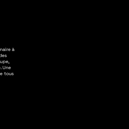
naire à
 des
oupe,
. Une
de tous